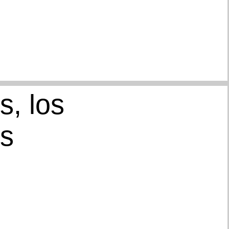
, los
os