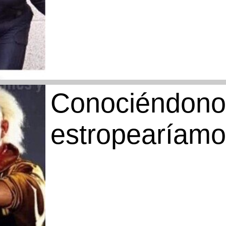
Conociéndonos
estropearíam