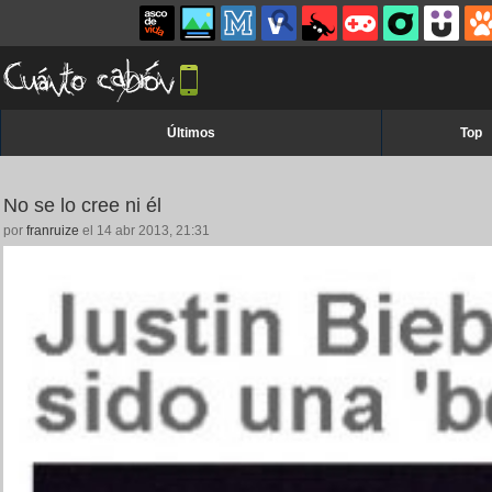
Últimos
Top
No se lo cree ni él
por
franruize
el 14 abr 2013, 21:31