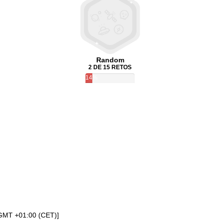
Random
2 DE 15 RETOS
14%
[GMT +01:00 (CET)]