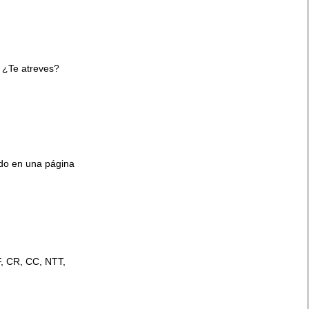
 ¿Te atreves?
ido en una página
F, CR, CC, NTT,