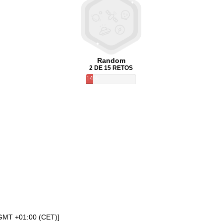
Random
2 DE 15 RETOS
14%
[GMT +01:00 (CET)]