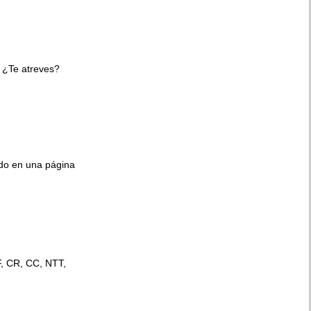
 ¿Te atreves?
ido en una página
F, CR, CC, NTT,