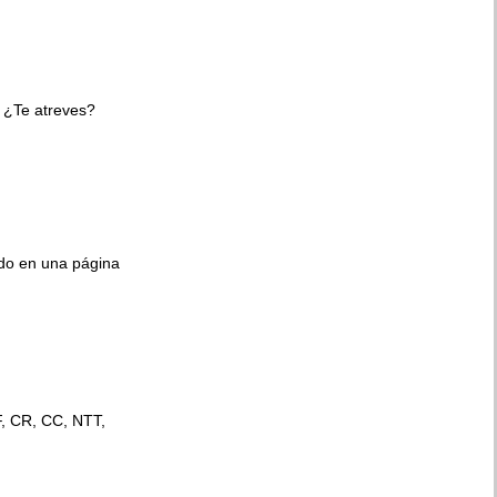
 ¿Te atreves?
ido en una página
F, CR, CC, NTT,