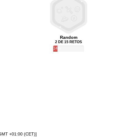
Random
2 DE 15 RETOS
14%
[GMT +01:00 (CET)]