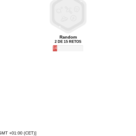
Random
2 DE 15 RETOS
14%
[GMT +01:00 (CET)]