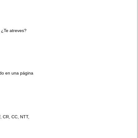
 ¿Te atreves?
ido en una página
F, CR, CC, NTT,