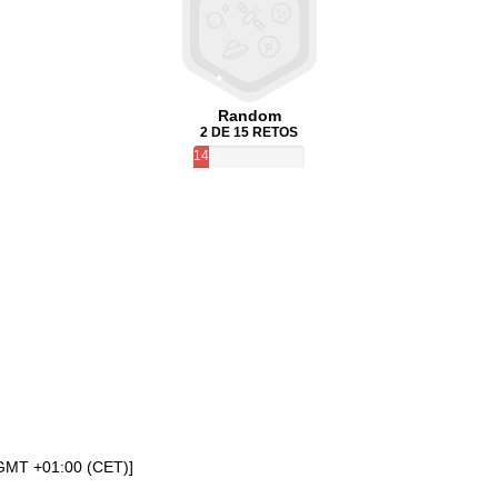
Random
2 DE 15 RETOS
14%
[GMT +01:00 (CET)]