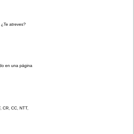
 ¿Te atreves?
ido en una página
F, CR, CC, NTT,