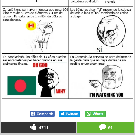
4711
91