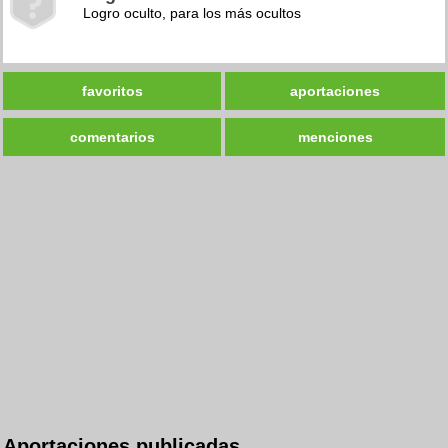
Logro oculto, para los más ocultos
favoritos
aportaciones
comentarios
menciones
Aportaciones publicadas