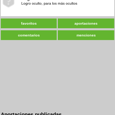
Logro oculto, para los más ocultos
favoritos
aportaciones
comentarios
menciones
Aportaciones publicadas