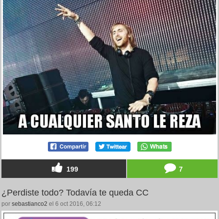
199
7
¿Perdiste todo? Todavía te queda CC
por
sebastianco2
el 6 oct 2016, 06:12