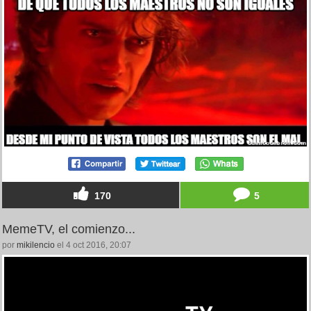
170
5
MemeTV, el comienzo...
por
mikilencio
el 4 oct 2016, 20:07