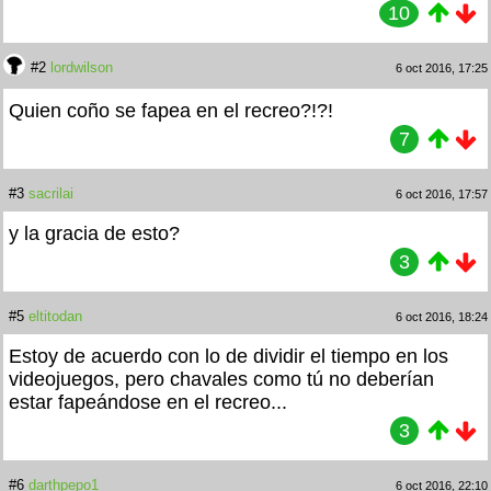
10
#2
lordwilson
6 oct 2016, 17:25
Quien coño se fapea en el recreo?!?!
7
#3
sacrilai
6 oct 2016, 17:57
y la gracia de esto?
3
#5
eltitodan
6 oct 2016, 18:24
Estoy de acuerdo con lo de dividir el tiempo en los
videojuegos, pero chavales como tú no deberían
estar fapeándose en el recreo...
3
#6
darthpepo1
6 oct 2016, 22:10