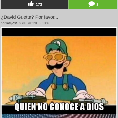
173
3
¿David Guetta? Por favor...
por
iamjose89
el 6 oct 2016, 13:46