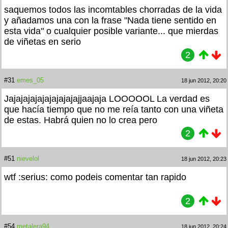
saquemos todos las incomtables chorradas de la vida
y añadamos una
con la frase "Nada tiene sentido en
esta vida" o cualquier posible variante... que mierdas
de viñetas en serio
2
#31
emes_05
18 jun 2012, 20:20
Jajajajajajajajajajajjaajaja LOOOOOL La verdad es
que hacía tiempo que no me reía tanto con una viñeta
de estas. Habrá quien no lo crea pero
2
#51
nievelol
18 jun 2012, 20:23
wtf :serius: como podeis comentar tan rapido
2
#54
metalera94
18 jun 2012, 20:24