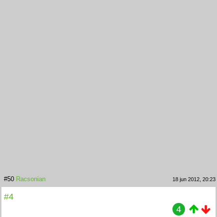
#50
Racsonian
18 jun 2012, 20:23
#4
4