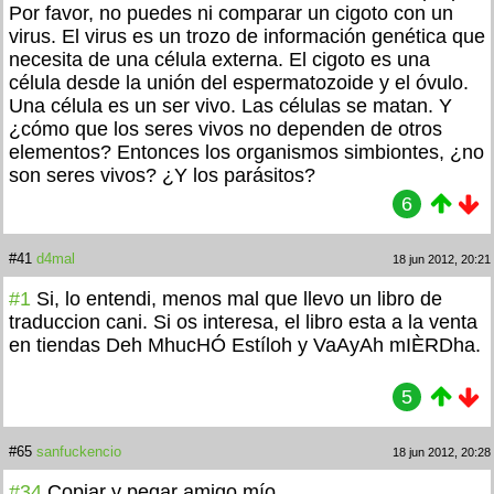
Por favor, no puedes ni comparar un cigoto con un
virus. El virus es un trozo de información genética que
necesita de una célula externa. El cigoto es una
célula desde la unión del espermatozoide y el óvulo.
Una célula es un ser vivo. Las células se matan. Y
¿cómo que los seres vivos no dependen de otros
elementos? Entonces los organismos simbiontes, ¿no
son seres vivos? ¿Y los parásitos?
6
#41
d4mal
18 jun 2012, 20:21
#1
Si, lo entendi, menos mal que llevo un libro de
traduccion cani. Si os interesa, el libro esta a la venta
en tiendas Deh MhucHÓ Estíloh y VaAyAh mIÈRDha.
5
#65
sanfuckencio
18 jun 2012, 20:28
#34
Copiar y pegar amigo mío