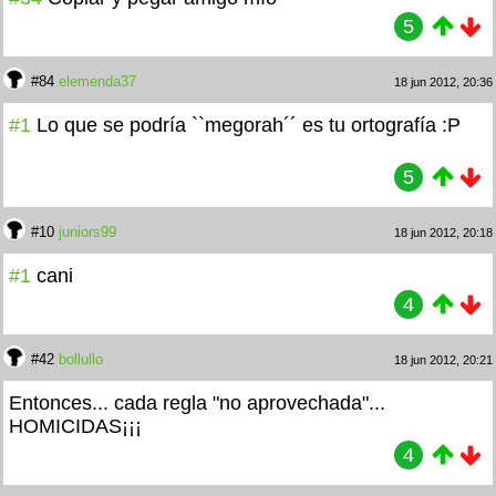
5
#84
elemenda37
18 jun 2012, 20:36
#1
Lo que se podría ``megorah´´ es tu ortografía :P
5
#10
juniors99
18 jun 2012, 20:18
#1
cani
4
#42
bollullo
18 jun 2012, 20:21
Entonces... cada regla "no aprovechada"...
HOMICIDAS¡¡¡
4