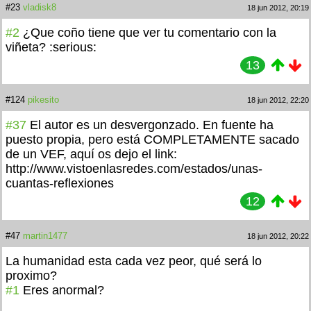
#23
vladisk8
18 jun 2012, 20:19
#2
¿Que coño tiene que ver tu comentario con la
viñeta? :serious:
13
#124
pikesito
18 jun 2012, 22:20
#37
El autor es un desvergonzado. En fuente ha
puesto propia, pero está COMPLETAMENTE sacado
de un VEF, aquí os dejo el link:
http://www.vistoenlasredes.com/estados/unas-
cuantas-reflexiones
12
#47
martin1477
18 jun 2012, 20:22
La humanidad esta cada vez peor, qué será lo
proximo?
#1
Eres anormal?