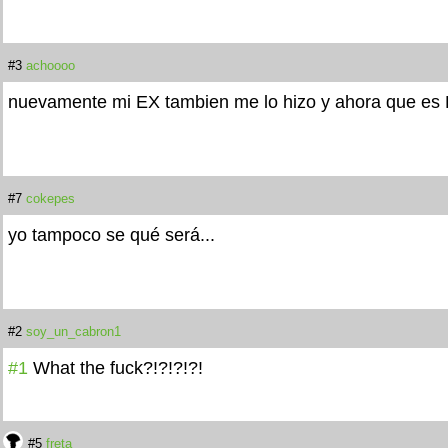
#3
achoooo
nuevamente mi EX tambien me lo hizo y ahora que es 
#7
cokepes
yo tampoco se qué será...
#2
soy_un_cabron1
#1
What the fuck?!?!?!?!
#5
freta