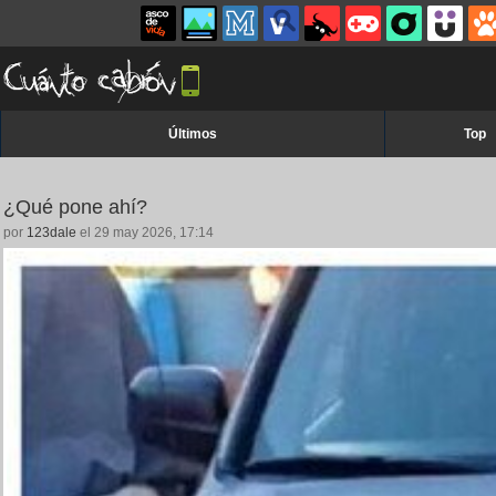
Últimos
Top
¿Qué pone ahí?
por
123dale
el 29 may 2026, 17:14