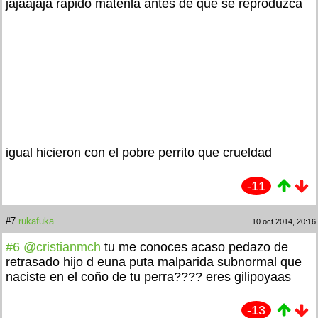
jajaajaja rapido matenla antes de que se reproduzca
igual hicieron con el pobre perrito que crueldad
-11
#7
rukafuka
10 oct 2014, 20:16
#6
@cristianmch
tu me conoces acaso pedazo de
retrasado hijo d euna puta malparida subnormal que
naciste en el coño de tu perra???? eres gilipoyaas
-13