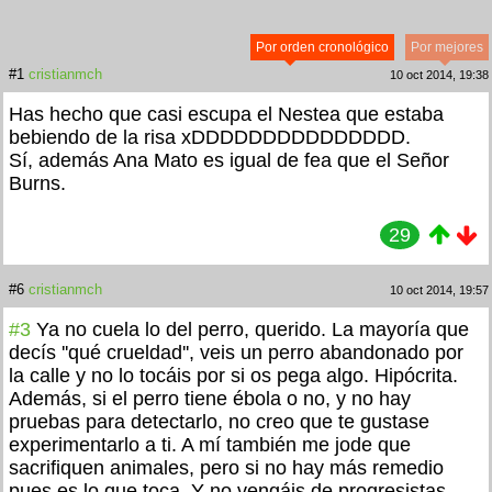
Por orden cronológico
Por mejores
#1
cristianmch
10 oct 2014, 19:38
Has hecho que casi escupa el Nestea que estaba
bebiendo de la risa xDDDDDDDDDDDDDDD.
Sí, además Ana Mato es igual de fea que el Señor
Burns.
29
#6
cristianmch
10 oct 2014, 19:57
#3
Ya no cuela lo del perro, querido. La mayoría que
decís ''qué crueldad'', veis un perro abandonado por
la calle y no lo tocáis por si os pega algo. Hipócrita.
Además, si el perro tiene ébola o no, y no hay
pruebas para detectarlo, no creo que te gustase
experimentarlo a ti. A mí también me jode que
sacrifiquen animales, pero si no hay más remedio
pues es lo que toca. Y no vengáis de progresistas