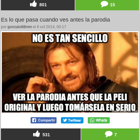
801
15
Es lo que pasa cuando ves antes la parodia
por
gonzalo88mm
el 8 oct 2014, 00:17
531
7