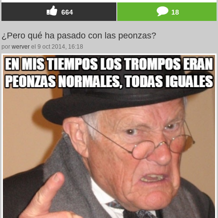
664
18
¿Pero qué ha pasado con las peonzas?
por
werver
el 9 oct 2014, 16:18