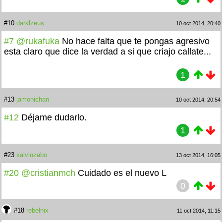
#10
darklzeus
10 oct 2014, 20:40
#7
@rukafuka
No hace falta que te pongas agresivo
esta claro que dice la verdad a si que criajo callate...
1
#13
jamonichan
10 oct 2014, 20:54
#12
Déjame dudarlo.
1
#23
kalvinzabo
13 oct 2014, 16:05
#20
@cristianmch
Cuidado es el nuevo L
0
#18
rebelnix
11 oct 2014, 11:15