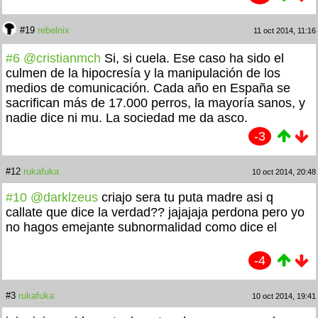
#19
rebelnix
11 oct 2014, 11:16
#6
@cristianmch
Si, si cuela. Ese caso ha sido el
culmen de la hipocresía y la manipulación de los
medios de comunicación. Cada año en España se
sacrifican más de 17.000 perros, la mayoría sanos, y
nadie dice ni mu. La sociedad me da asco.
-3
#12
rukafuka
10 oct 2014, 20:48
#10
@darklzeus
criajo sera tu puta madre asi q
callate que dice la verdad?? jajajaja perdona pero yo
no hagos emejante subnormalidad como dice el
-4
#3
rukafuka
10 oct 2014, 19:41