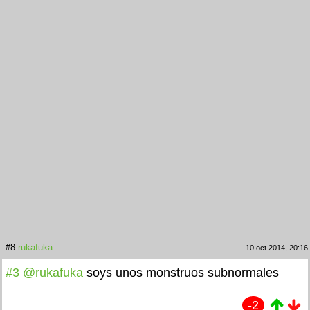
#8
rukafuka
10 oct 2014, 20:16
#3
@rukafuka
soys unos monstruos subnormales
-2