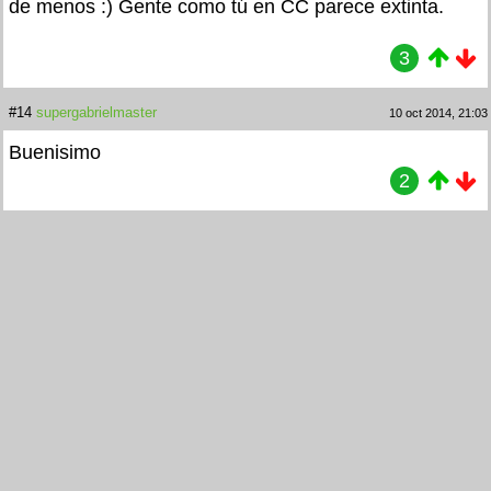
de menos :) Gente como tú en CC parece extinta.
3
#14
supergabrielmaster
10 oct 2014, 21:03
Buenisimo
2