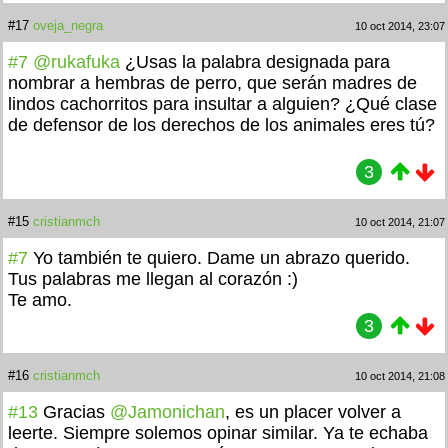
#17
oveja_negra
10 oct 2014, 23:07
#7
@rukafuka
¿Usas la palabra designada para
nombrar a hembras de perro, que serán madres de
lindos cachorritos para insultar a alguien? ¿Qué clase
de defensor de los derechos de los animales eres tú?
3
#15
cristianmch
10 oct 2014, 21:07
#7
Yo también te quiero. Dame un abrazo querido.
Tus palabras me llegan al corazón :)
Te amo.
3
#16
cristianmch
10 oct 2014, 21:08
#13
Gracias
@Jamonichan
, es un placer volver a
leerte. Siempre solemos opinar similar. Ya te echaba