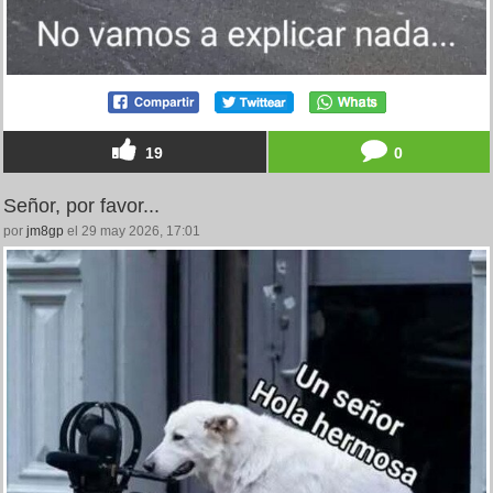
19
0
Señor, por favor...
por
jm8gp
el 29 may 2026, 17:01