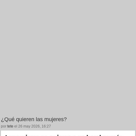
¿Qué quieren las mujeres?
por
tete
el 26 may 2026, 16:27