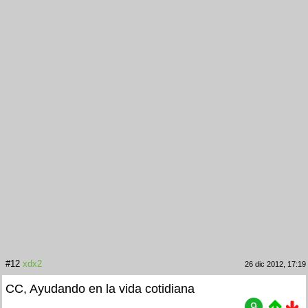
#12
xdx2
26 dic 2012, 17:19
CC, Ayudando en la vida cotidiana
9