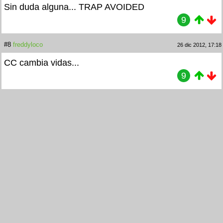
Sin duda alguna... TRAP AVOIDED
9
#8
freddyloco
26 dic 2012, 17:18
CC cambia vidas...
9