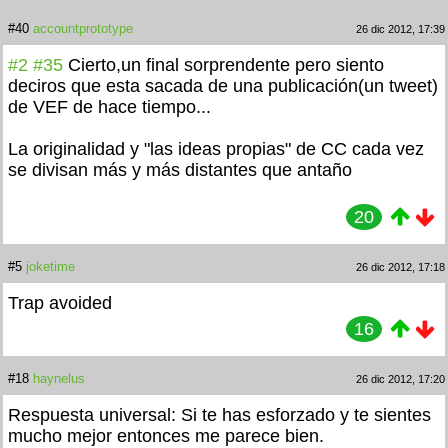
#40
accountprototype
26 dic 2012, 17:39
#2
#35
Cierto,un final sorprendente pero siento
deciros que esta sacada de una publicación(un tweet)
de VEF de hace tiempo...
La originalidad y "las ideas propias" de CC cada vez
se divisan más y más distantes que antaño
20
#5
joketime
26 dic 2012, 17:18
Trap avoided
16
#18
haynelus
26 dic 2012, 17:20
Respuesta universal: Si te has esforzado y te sientes
mucho mejor entonces me parece bien.