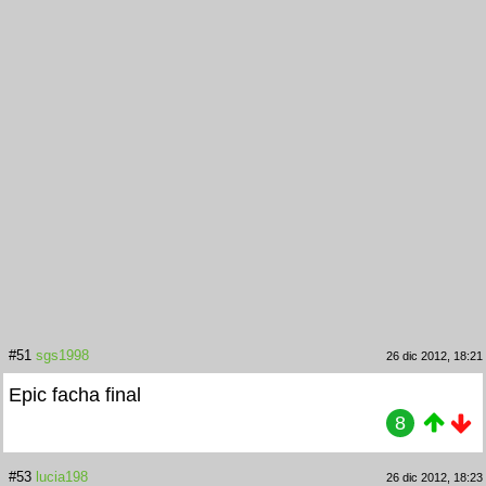
#51
sgs1998
26 dic 2012, 18:21
Epic facha final
8
#53
lucia198
26 dic 2012, 18:23