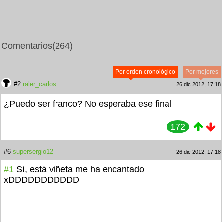
Comentarios
(264)
Por orden cronológico
Por mejores
#2
raler_carlos
26 dic 2012, 17:18
¿Puedo ser franco? No esperaba ese final
172
#6
supersergio12
26 dic 2012, 17:18
#1
Sí, está viñeta me ha encantado
xDDDDDDDDDDD