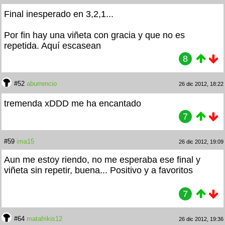
Final inesperado en 3,2,1...
Por fin hay una viñeta con gracia y que no es
repetida. Aquí escasean
8
#52
aburrencio
26 dic 2012, 18:22
tremenda xDDD me ha encantado
7
#59
ima15
26 dic 2012, 19:09
Aun me estoy riendo, no me esperaba ese final y
viñeta sin repetir, buena... Positivo y a favoritos
7
#64
matafrikis12
26 dic 2012, 19:36