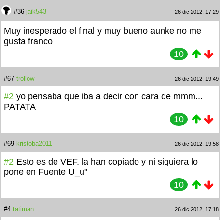
#36
jaik543
26 dic 2012, 17:29
Muy inesperado el final y muy bueno aunke no me
gusta franco
10
#67
trollow
26 dic 2012, 19:49
#2
yo pensaba que iba a decir con cara de
mmm...
PATATA
10
#69
kristoba2011
26 dic 2012, 19:58
#2
Esto es de VEF, la han copiado y ni siquiera lo
pone en Fuente U_u"
10
#4
tatiman
26 dic 2012, 17:18