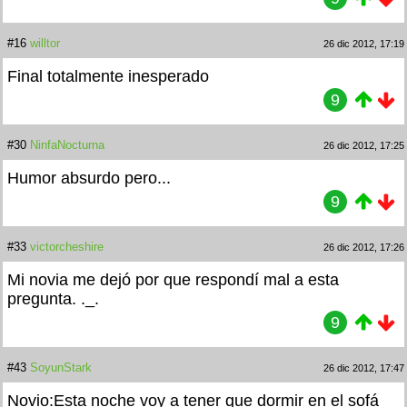
#16
willtor
26 dic 2012, 17:19
Final totalmente inesperado
9
#30
NinfaNocturna
26 dic 2012, 17:25
Humor absurdo pero...
9
#33
victorcheshire
26 dic 2012, 17:26
Mi novia me dejó por que respondí mal a esta
pregunta. ._.
9
#43
SoyunStark
26 dic 2012, 17:47
Novio:Esta noche voy a tener que dormir en el sofá