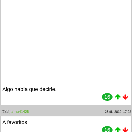
Algo había que decirle.
16
#23
jaime41429
26 dic 2012, 17:22
A favoritos
16