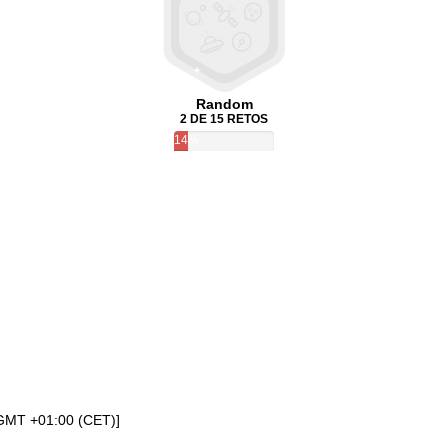
Random
2 DE 15 RETOS
14%
[GMT +01:00 (CET)]