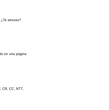
 ¿Te atreves?
ido en una página
F, CR, CC, NTT,