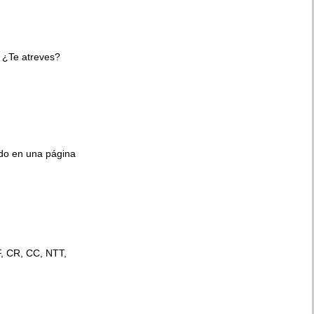
 ¿Te atreves?
ido en una página
F, CR, CC, NTT,