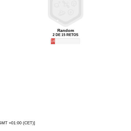
Random
2 DE 15 RETOS
14%
[GMT +01:00 (CET)]