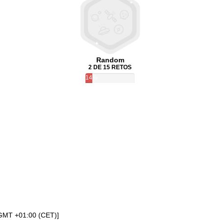
Random
2 DE 15 RETOS
14%
[GMT +01:00 (CET)]