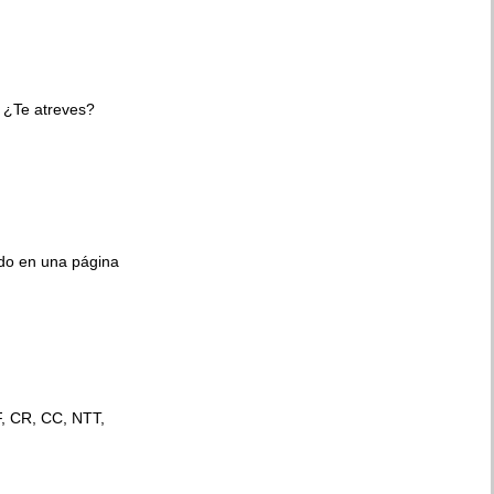
 ¿Te atreves?
ido en una página
F, CR, CC, NTT,