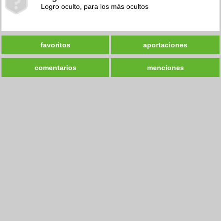
Logro oculto, para los más ocultos
favoritos
aportaciones
comentarios
menciones