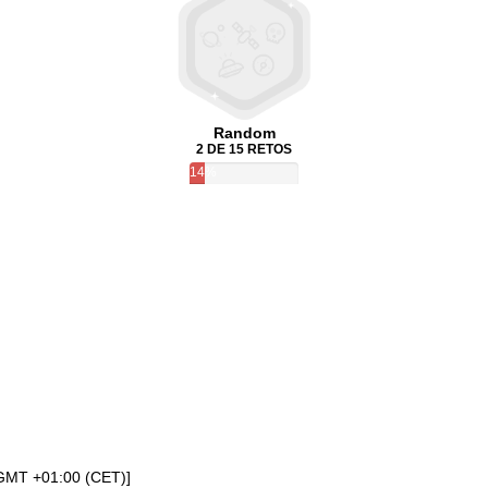
Random
2 DE 15 RETOS
14%
[GMT +01:00 (CET)]