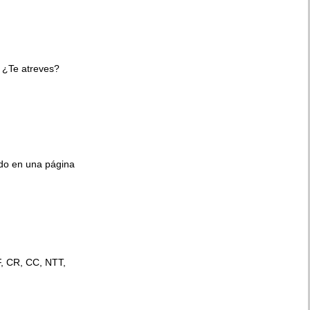
 ¿Te atreves?
ido en una página
F, CR, CC, NTT,