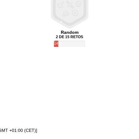
Random
2 DE 15 RETOS
14%
[GMT +01:00 (CET)]