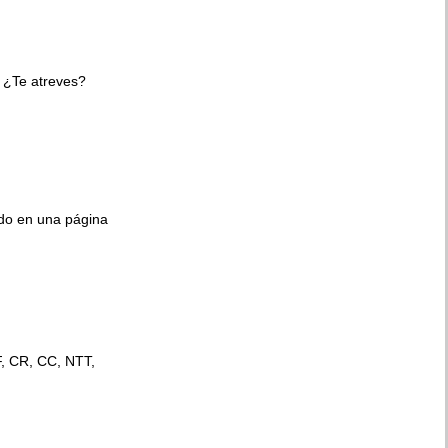
 ¿Te atreves?
ido en una página
F, CR, CC, NTT,